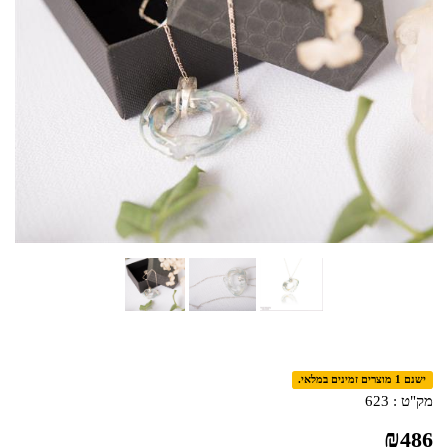
ישנם 1 מוצרים זמינים במלאי.
מק"ט :
623
₪
486