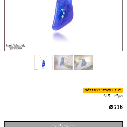
ישנם 1 מוצרים זמינים במלאי.
מק"ט :
615
₪
516