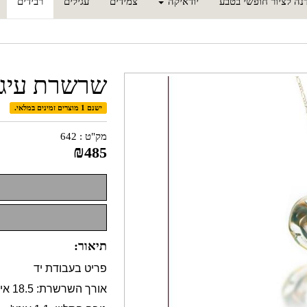
נה לציור חופשי בטבע
יודאיקה
צמידים
עגילים
רבידים
שרשרת עיגו
ישנם 1 מוצרים זמינים במלאי.
מק"ט :
642
₪
485
תיאור:
פריט בעבודת יד
אורך השרשרת: 18.5 אינץ'