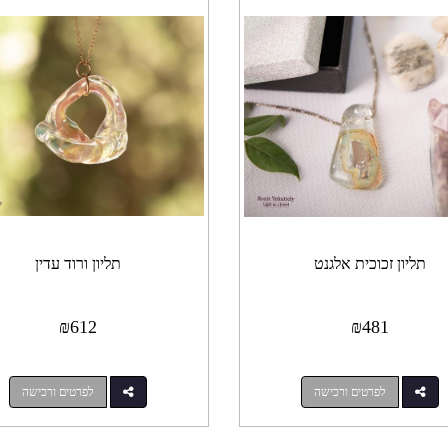
תליון זכוכית אלגנט
תליון ורוד עדין
₪
612
₪
481
לפרטים ורכישה
לפרטים ורכישה