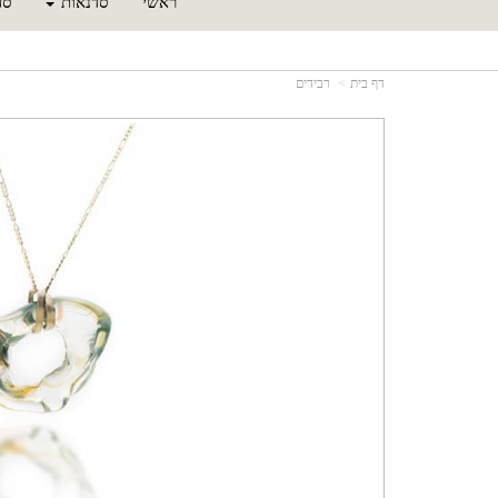
ראשי
סדנאות
סד
דף בית
רבידים