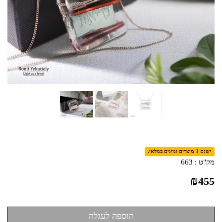
ישנם 1 מוצרים זמינים במלאי.
מק"ט :
663
₪
455