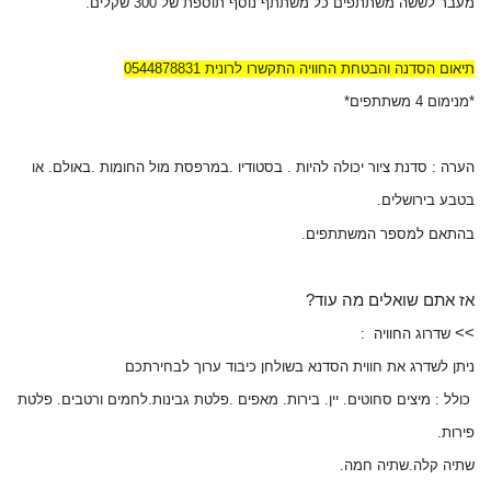
מעבר לששה משתתפים כל משתתף נוסף תוספת של 300 שקלים.
תיאום הסדנה והבטחת החוויה התקשרו לרונית 0544878831
*מנימום 4 משתתפים*
הערה : סדנת ציור יכולה להיות . בסטודיו .במרפסת מול החומות .באולם. או
בטבע בירושלים.
בהתאם למספר המשתתפים.
אז אתם שואלים מה עוד?
>>
שדרוג החוויה :
ניתן לשדרג את חווית הסדנא בשולחן כיבוד ערוך לבחירתכם
כולל : מיצים סחוטים. יין. בירות. מאפים .פלטת גבינות.לחמים ורטבים. פלטת
פירות.
שתיה קלה.שתיה חמה.