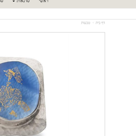
ראשי
סדנאות
סד
דף בית
טבעות