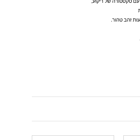
עם טקסטורה של ריקוע,
ות זהב טהור.