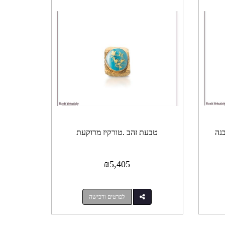
נה
טבעת זהב .טורקיז מרוקעת
₪
5,405
לפרטים ורכישה