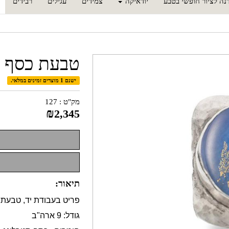
נה לציור חופשי בטבע
יודאיקה
צמידים
עגילים
רבידים
טבעת כסף 
ישנם 1 מוצרים זמינים במלאי.
מק"ט :
127
₪
2,345
תיאור:
פריט בעבודת יד, טבעת 
גודל: 9 ארה"ב